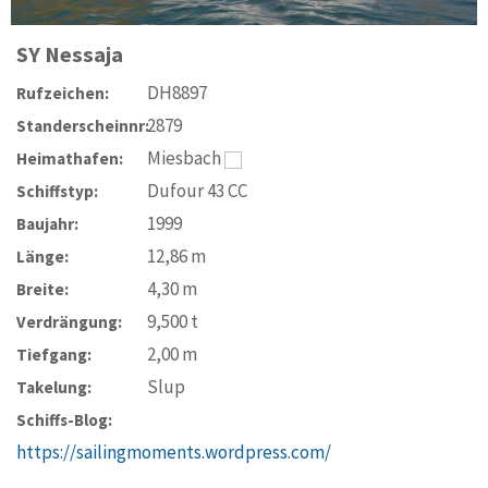
SY
Nessaja
DH8897
Rufzeichen:
2879
Standerscheinnr:
Miesbach
Heimathafen:
Dufour 43 CC
Schiffstyp:
1999
Baujahr:
12,86
m
Länge:
4,30
m
Breite:
9,500
t
Verdrängung:
2,00
m
Tiefgang:
Slup
Takelung:
Schiffs-Blog:
https://sailingmoments.wordpress.com/