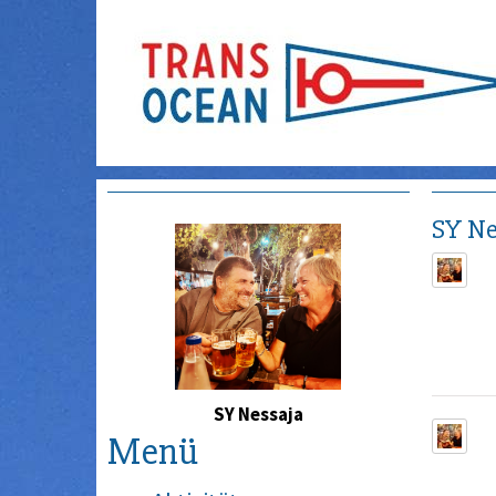
SY Ne
SY Nessaja
Menü