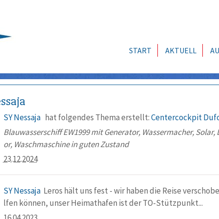
START
AKTUELL
AU
ssaja
SY Nessaja
hat folgendes Thema erstellt:
Centercockpit Duf
Blauwasserschiff EW1999 mit Generator, Wassermacher, Solar, L
or, Waschmaschine in guten Zustand
23.12.2024
SY Nessaja
Leros hält uns fest - wir haben die Reise verschobe
lfen können, unser Heimathafen ist der TO-Stützpunkt...
16.04.2023