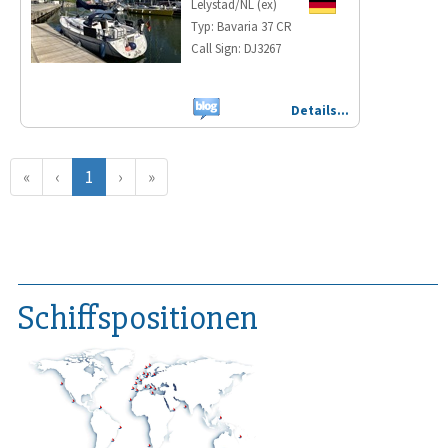
Lelystad/NL (ex)
Typ: Bavaria 37 CR
Call Sign: DJ3267
Details…
First
Previous
Next
Last
«
‹
1
›
»
Schiffspositionen