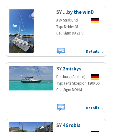
SY
...by the winD
ASV Stralsund
Typ: Dehler 31
Call Sign: DA2276
Details…
SY
2mickys
Duisburg (Aachen)
Typ: Feltz Skorpion 1200 DS
Call Sign: DOHM
Details…
SY
4Grobis