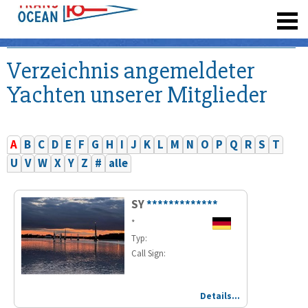
registrieren
Verzeichnis angemeldeter
Yachten unserer Mitglieder
A
B
C
D
E
F
G
H
I
J
K
L
M
N
O
P
Q
R
S
T
U
V
W
X
Y
Z
#
alle
SY
*************
*
Typ:
Call Sign:
Details…