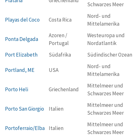
Plataria
Griechenland
Schwarzes Meer
Nord- und
Playas del Coco
Costa Rica
Mittelamerika
Azoren /
Westeuropa und
Ponta Delgada
Portugal
Nordatlantik
Port Elizabeth
Südafrika
Südindischer Ozean
Nord- und
Portland, ME
USA
Mittelamerika
Mittelmeer und
Porto Heli
Griechenland
Schwarzes Meer
Mittelmeer und
Porto San Giorgio
Italien
Schwarzes Meer
Mittelmeer und
Portoferraio/Elba
Italien
Schwarzes Meer