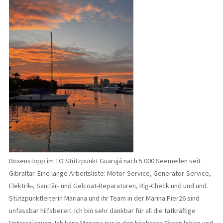
Boxenstopp im TO Stützpunkt Guarujá nach 5.000 Seemeilen seit
Gibraltar. Eine lange Arbeitsliste: Motor-Service, Generator-Service,
Elektrik-, Sanitär- und Gelcoat-Reparaturen, Rig-Check und und und.
Stützpunktleiterin Mariana und ihr Team in der Marina Pier26 sind
unfassbar hilfsbereit. Ich bin sehr dankbar für all die tatkräftige
Unterstützung. Ich kann Mariana nur in den höchsten Tönen loben und