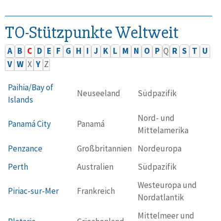
TO-Stützpunkte Weltweit
A
B
C
D
E
F
G
H
I
J
K
L
M
N
O
P
Q
R
S
T
U
V
W
X
Y
Z
Paihia/Bay of
Neuseeland
Südpazifik
Islands
Nord- und
Panamá City
Panamá
Mittelamerika
Penzance
Großbritannien
Nordeuropa
Perth
Australien
Südpazifik
Westeuropa und
Piriac-sur-Mer
Frankreich
Nordatlantik
Mittelmeer und