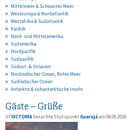
Mittelmeer & Schwarzes Meer
Westeuropa & Nordatlantik
Westafrika & Südatlantik
Karibik
Nord- und Mittelamerika
Südamerika
Nordpazifik
Südpazifik
Südost- & Ostasien
Nordindischer Ozean, Rotes Meer
Südindischer Ozean
Antarktis & subantarktische Inseln
Gäste – Grüße
SY
VICTORIA
besuchte Stützpunkt
Guarujá
am 08.08.2026