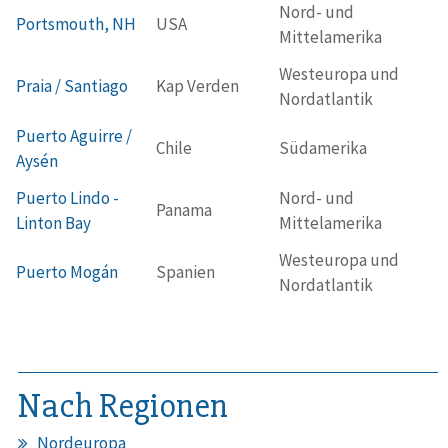
Nord- und
Portsmouth, NH
USA
Mittelamerika
Westeuropa und
Praia / Santiago
Kap Verden
Nordatlantik
Puerto Aguirre /
Chile
Südamerika
Aysén
Puerto Lindo -
Nord- und
Panama
Linton Bay
Mittelamerika
Westeuropa und
Puerto Mogán
Spanien
Nordatlantik
Nach Regionen
Nordeuropa