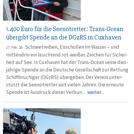
1.400 Euro für die Seenotretter: Trans-Ocean
übergibt Spende an die DGzRS in Cuxhaven
Schneetreiben, Eisschollen im Wasser – und
17. Feb. 26
mittendrin ein leuchtend rot-weißes Zeichen für Sicher­
heit auf See: In Cux­haven hat der Trans-Ocean seine dies­
jährige Spende an die Deut­sche Gesell­schaft zur Rettung
Schiff­brüchiger (DGzRS) über­geben. Der Verein unter­
stützt die Seenot­retter seit vielen Jahren. Die erneute
Spende ist Ausdruck dieser Ver­bun...
weiter...