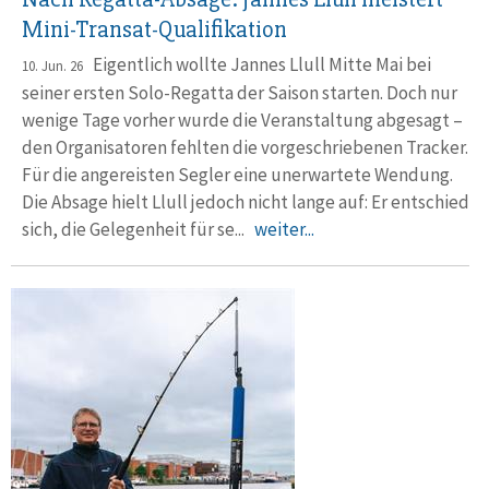
Mini-Transat-Qualifikation
Eigentlich wollte Jannes Llull Mitte Mai bei
10. Jun. 26
seiner ersten Solo-Regatta der Saison starten. Doch nur
wenige Tage vorher wur­de die Veranstaltung abgesagt –
den Organi­satoren fehlten die vor­geschriebenen Tracker.
Für die ange­reisten Segler eine unerwar­tete Wendung.
Die Absage hielt Llull jedoch nicht lange auf: Er ent­schied
sich, die Gelegen­heit für se...
weiter...