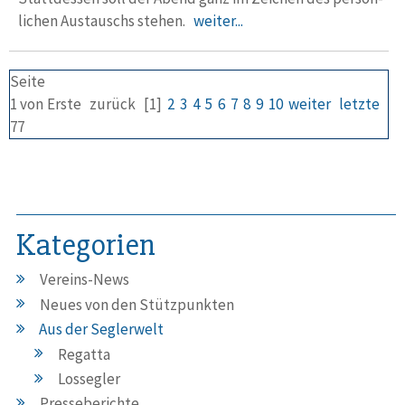
lichen Austauschs stehen.
weiter...
Seite
1 von
Erste
zurück
[1]
2
3
4
5
6
7
8
9
10
weiter
letzte
77
Kategorien
Vereins-News
Neues von den Stützpunkten
Aus der Seglerwelt
Regatta
Lossegler
Presseberichte