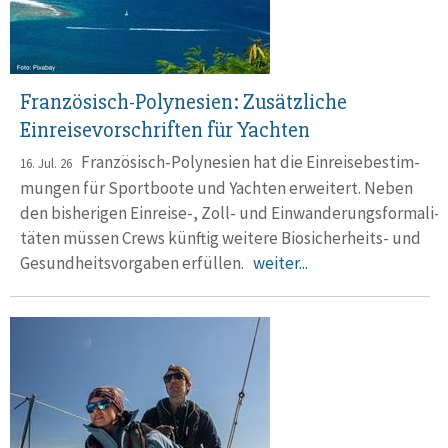
Französisch-Polynesien: Zusätzliche
Einreisevorschriften für Yachten
Französisch-Polynesien hat die Ein­reise­bestim­
16. Jul. 26
mungen für Sport­boote und Yachten erwei­tert. Neben
den bishe­rigen Einreise-, Zoll- und Ein­wande­rungsformali­
täten müssen Crews künftig weitere Bio­sicher­heits- und
Gesund­heits­vorgaben er­füllen.
weiter...