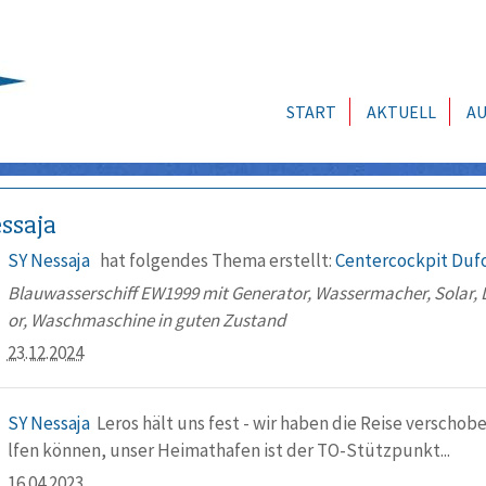
START
AKTUELL
AU
ssaja
SY Nessaja
hat folgendes Thema erstellt:
Centercockpit Duf
Blauwasserschiff EW1999 mit Generator, Wassermacher, Solar, L
or, Waschmaschine in guten Zustand
23.12.2024
SY Nessaja
Leros hält uns fest - wir haben die Reise verschobe
lfen können, unser Heimathafen ist der TO-Stützpunkt...
16.04.2023