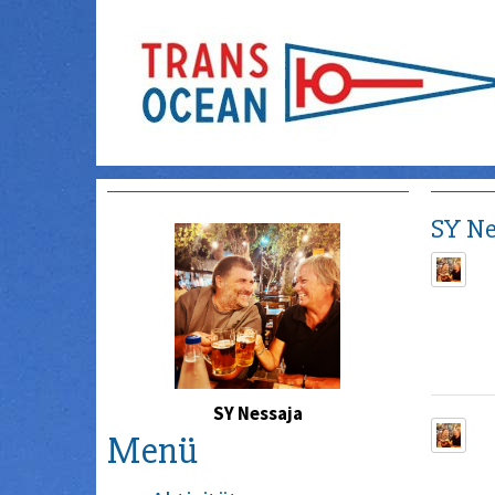
SY Ne
SY Nessaja
Menü