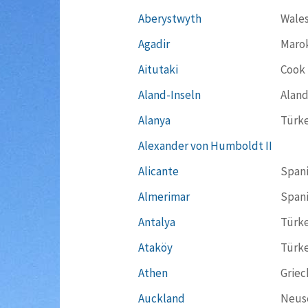
Aberystwyth
Wale
Agadir
Maro
Aitutaki
Cook 
Aland-Inseln
Aland
Alanya
Türke
Alexander von Humboldt II
Alicante
Span
Almerimar
Span
Antalya
Türke
Ataköy
Türke
Athen
Griec
Auckland
Neus