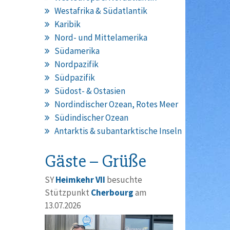
Westafrika & Südatlantik
Karibik
Nord- und Mittelamerika
Südamerika
Nordpazifik
Südpazifik
Südost- & Ostasien
Nordindischer Ozean, Rotes Meer
Südindischer Ozean
Antarktis & subantarktische Inseln
Gäste – Grüße
SY
Heimkehr VII
besuchte
Stützpunkt
Cherbourg
am
13.07.2026