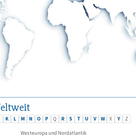
eltweit
J
K
L
M
N
O
P
Q
R
S
T
U
V
W
X
Y
Z
Westeuropa und Nordatlantik