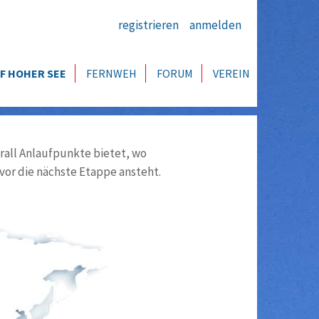
registrieren
anmelden
F HOHER SEE
FERNWEH
FORUM
VEREIN
all Anlaufpunkte bietet, wo
vor die nächste Etappe ansteht.