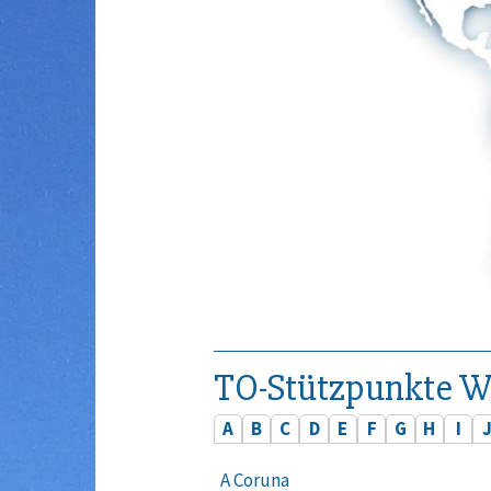
TO-Stützpunkte W
A
B
C
D
E
F
G
H
I
A Coruna