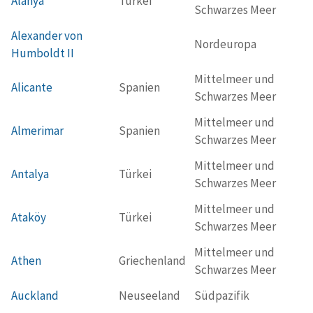
Alanya
Türkei
Schwarzes Meer
Alexander von
Nordeuropa
Humboldt II
Mittelmeer und
Alicante
Spanien
Schwarzes Meer
Mittelmeer und
Almerimar
Spanien
Schwarzes Meer
Mittelmeer und
Antalya
Türkei
Schwarzes Meer
Mittelmeer und
Ataköy
Türkei
Schwarzes Meer
Mittelmeer und
Athen
Griechenland
Schwarzes Meer
Auckland
Neuseeland
Südpazifik