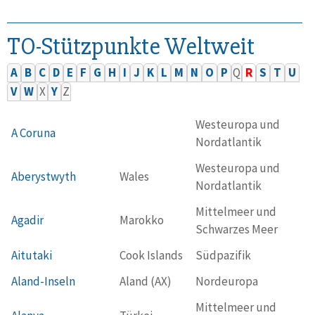
TO-Stützpunkte Weltweit
A
B
C
D
E
F
G
H
I
J
K
L
M
N
O
P
Q
R
S
T
U
V
W
X
Y
Z
Westeuropa und
A Coruna
Nordatlantik
Westeuropa und
Aberystwyth
Wales
Nordatlantik
Mittelmeer und
Agadir
Marokko
Schwarzes Meer
Aitutaki
Cook Islands
Südpazifik
Aland-Inseln
Aland (AX)
Nordeuropa
Mittelmeer und