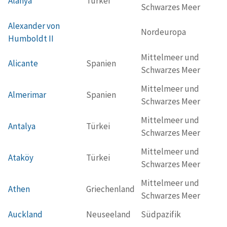
Alanya
Türkei
Schwarzes Meer
Alexander von
Nordeuropa
Humboldt II
Mittelmeer und
Alicante
Spanien
Schwarzes Meer
Mittelmeer und
Almerimar
Spanien
Schwarzes Meer
Mittelmeer und
Antalya
Türkei
Schwarzes Meer
Mittelmeer und
Ataköy
Türkei
Schwarzes Meer
Mittelmeer und
Athen
Griechenland
Schwarzes Meer
Auckland
Neuseeland
Südpazifik