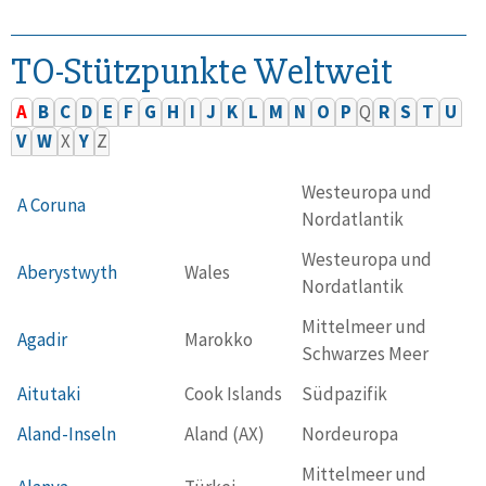
TO-Stützpunkte Weltweit
A
B
C
D
E
F
G
H
I
J
K
L
M
N
O
P
Q
R
S
T
U
V
W
X
Y
Z
Westeuropa und
A Coruna
Nordatlantik
Westeuropa und
Aberystwyth
Wales
Nordatlantik
Mittelmeer und
Agadir
Marokko
Schwarzes Meer
Aitutaki
Cook Islands
Südpazifik
Aland-Inseln
Aland (AX)
Nordeuropa
Mittelmeer und