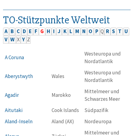
TO-Stützpunkte Weltweit
A
B
C
D
E
F
G
H
I
J
K
L
M
N
O
P
Q
R
S
T
U
V
W
X
Y
Z
Westeuropa und
A Coruna
Nordatlantik
Westeuropa und
Aberystwyth
Wales
Nordatlantik
Mittelmeer und
Agadir
Marokko
Schwarzes Meer
Aitutaki
Cook Islands
Südpazifik
Aland-Inseln
Aland (AX)
Nordeuropa
Mittelmeer und