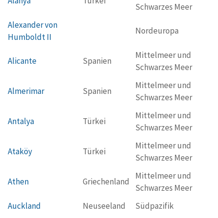
Alanya
Türkei
Schwarzes Meer
Alexander von
Nordeuropa
Humboldt II
Mittelmeer und
Alicante
Spanien
Schwarzes Meer
Mittelmeer und
Almerimar
Spanien
Schwarzes Meer
Mittelmeer und
Antalya
Türkei
Schwarzes Meer
Mittelmeer und
Ataköy
Türkei
Schwarzes Meer
Mittelmeer und
Athen
Griechenland
Schwarzes Meer
Auckland
Neuseeland
Südpazifik