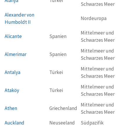
Alanya
Türkei
Schwarzes Meer
Alexander von
Nordeuropa
Humboldt II
Mittelmeer und
Alicante
Spanien
Schwarzes Meer
Mittelmeer und
Almerimar
Spanien
Schwarzes Meer
Mittelmeer und
Antalya
Türkei
Schwarzes Meer
Mittelmeer und
Ataköy
Türkei
Schwarzes Meer
Mittelmeer und
Athen
Griechenland
Schwarzes Meer
Auckland
Neuseeland
Südpazifik