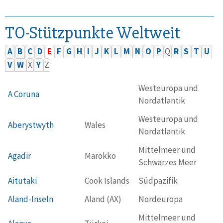
TO-Stützpunkte Weltweit
A
B
C
D
E
F
G
H
I
J
K
L
M
N
O
P
Q
R
S
T
U
V
W
X
Y
Z
Westeuropa und
A Coruna
Nordatlantik
Westeuropa und
Aberystwyth
Wales
Nordatlantik
Mittelmeer und
Agadir
Marokko
Schwarzes Meer
Aitutaki
Cook Islands
Südpazifik
Aland-Inseln
Aland (AX)
Nordeuropa
Mittelmeer und