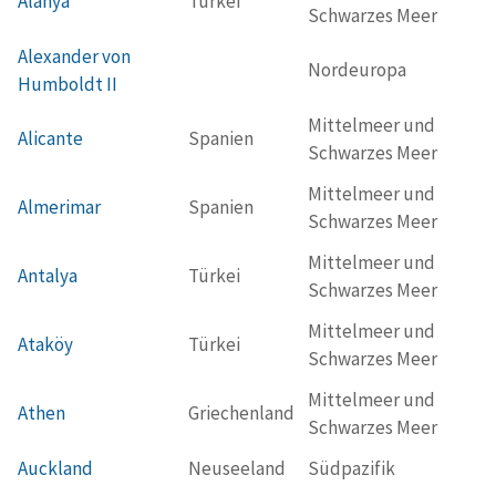
Alanya
Türkei
Schwarzes Meer
Alexander von
Nordeuropa
Humboldt II
Mittelmeer und
Alicante
Spanien
Schwarzes Meer
Mittelmeer und
Almerimar
Spanien
Schwarzes Meer
Mittelmeer und
Antalya
Türkei
Schwarzes Meer
Mittelmeer und
Ataköy
Türkei
Schwarzes Meer
Mittelmeer und
Athen
Griechenland
Schwarzes Meer
Auckland
Neuseeland
Südpazifik