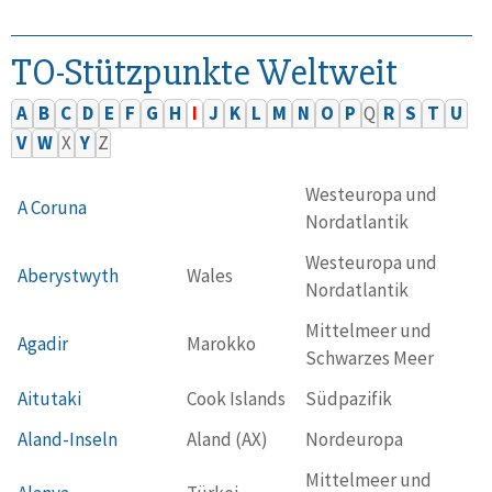
TO-Stützpunkte Weltweit
A
B
C
D
E
F
G
H
I
J
K
L
M
N
O
P
Q
R
S
T
U
V
W
X
Y
Z
Westeuropa und
A Coruna
Nordatlantik
Westeuropa und
Aberystwyth
Wales
Nordatlantik
Mittelmeer und
Agadir
Marokko
Schwarzes Meer
Aitutaki
Cook Islands
Südpazifik
Aland-Inseln
Aland (AX)
Nordeuropa
Mittelmeer und