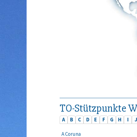
TO-Stützpunkte W
A
B
C
D
E
F
G
H
I
A Coruna