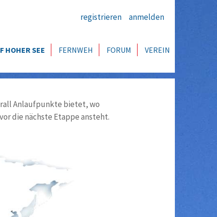
registrieren
anmelden
F HOHER SEE
FERNWEH
FORUM
VEREIN
all Anlaufpunkte bietet, wo
vor die nächste Etappe ansteht.