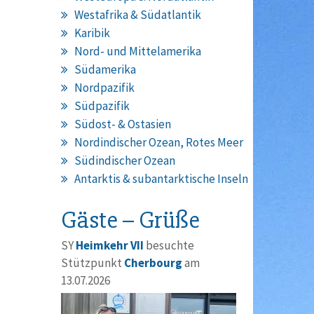
Westafrika & Südatlantik
Karibik
Nord- und Mittelamerika
Südamerika
Nordpazifik
Südpazifik
Südost- & Ostasien
Nordindischer Ozean, Rotes Meer
Südindischer Ozean
Antarktis & subantarktische Inseln
Gäste – Grüße
SY
Heimkehr VII
besuchte
Stützpunkt
Cherbourg
am
13.07.2026