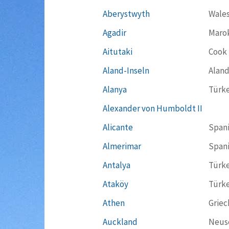
Aberystwyth
Wale
Agadir
Maro
Aitutaki
Cook 
Aland-Inseln
Aland
Alanya
Türke
Alexander von Humboldt II
Alicante
Span
Almerimar
Span
Antalya
Türke
Ataköy
Türke
Athen
Griec
Auckland
Neus