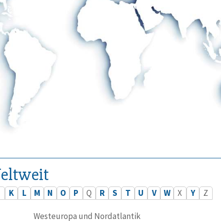
eltweit
J
K
L
M
N
O
P
Q
R
S
T
U
V
W
X
Y
Z
Westeuropa und Nordatlantik