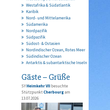
Westafrika & Südatlantik
Karibik
Nord- und Mittelamerika
Südamerika
Nordpazifik
Südpazifik
Südost- & Ostasien
Nordindischer Ozean, Rotes Meer
Südindischer Ozean
Antarktis & subantarktische Inseln
Gäste – Grüße
SY
Heimkehr VII
besuchte
Stützpunkt
Cherbourg
am
13.07.2026