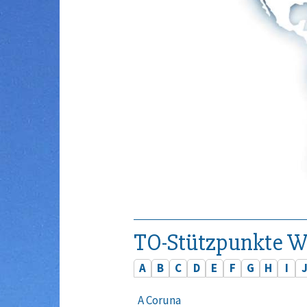
TO-Stützpunkte W
A
B
C
D
E
F
G
H
I
A Coruna