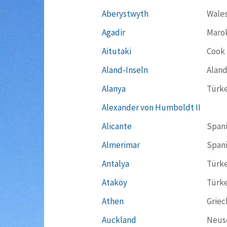
Aberystwyth
Wale
Agadir
Maro
Aitutaki
Cook 
Aland-Inseln
Aland
Alanya
Türke
Alexander von Humboldt II
Alicante
Span
Almerimar
Span
Antalya
Türke
Ataköy
Türke
Athen
Griec
Auckland
Neus