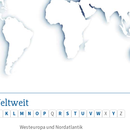
eltweit
J
K
L
M
N
O
P
Q
R
S
T
U
V
W
X
Y
Z
Westeuropa und Nordatlantik