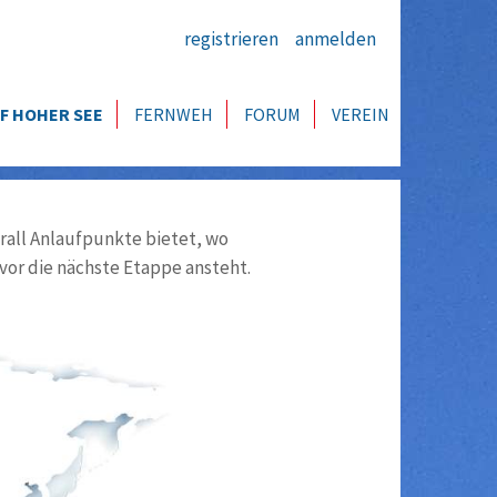
registrieren
anmelden
F HOHER SEE
FERNWEH
FORUM
VEREIN
all Anlaufpunkte bietet, wo
vor die nächste Etappe ansteht.