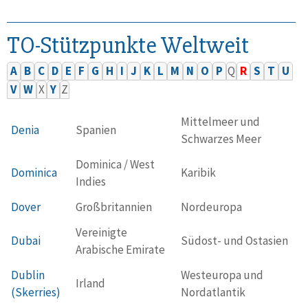
TO-Stützpunkte Weltweit
A
B
C
D
E
F
G
H
I
J
K
L
M
N
O
P
Q
R
S
T
U
V
W
X
Y
Z
Mittelmeer und
Denia
Spanien
Schwarzes Meer
Dominica / West
Dominica
Karibik
Indies
Dover
Großbritannien
Nordeuropa
Vereinigte
Dubai
Südost- und Ostasien
Arabische Emirate
Dublin
Westeuropa und
Irland
(Skerries)
Nordatlantik