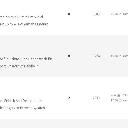
0
1309
26.04.23 um
Hypalon mit Aluminium V-Kiel.
t ein 15PS 2-Takt Yamaha Enduro
0
1454
10.04.23 um
 für Elektro- und Handbetrieb für
 Bord unserer SY Habiby in
von
SY 
2
2933
17.02.23 um
en Fishtek Anti Depredation
c Pingers to Prevent Bycatch