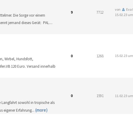
von
Eva
9
7712
15.02.23 um
ttelmer. Die Sorge vor einem
 kennt jemand dieses Gerät: PAL.
...
0
1268
15.02.23 um
, Wirbel, Hundsfott,
en.VB 120 Euro. Versand innerhalb
0
1591
11.02.23 um
e Langfahrt sowohl in tropische als
(more)
us eigener Erfahrung
...