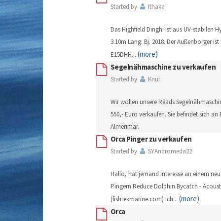
Started by
Ithaka
Das Highfield Dinghi ist aus UV-stabilen 
3.10m Lang. Bj. 2018. Der Außenborger is
(more)
E15DHH
...
Segelnähmaschine zu verkaufen
Started by
Knut
Wir wollen unsere Reads Segelnähmaschine
550,- Euro verkaufen. Sie befindet sich an
Almerimar.
Orca Pinger zu verkaufen
Started by
SYAndromeda22
Hallo, hat jemand Interesse an einem neu
Pingern Reduce Dolphin Bycatch - Acousti
(more)
(fishtekmarine.com) Ich
...
Orca