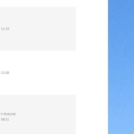
 11:19
 11:08
‘n Motylek
 08:31