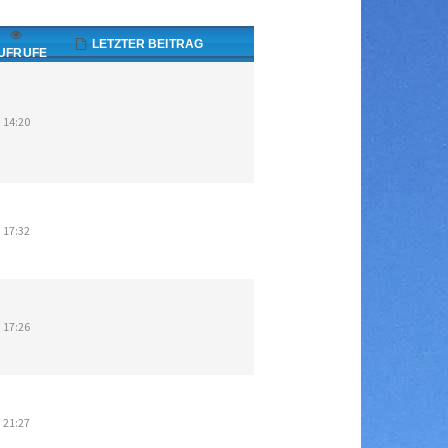
LETZTER BEITRAG
UFRUFE
 14:20
 17:32
 17:26
 21:27