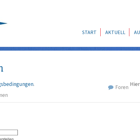
START
AKTUELL
AU
n
sbedingungen
.
Hier
Foren
men
erstellen