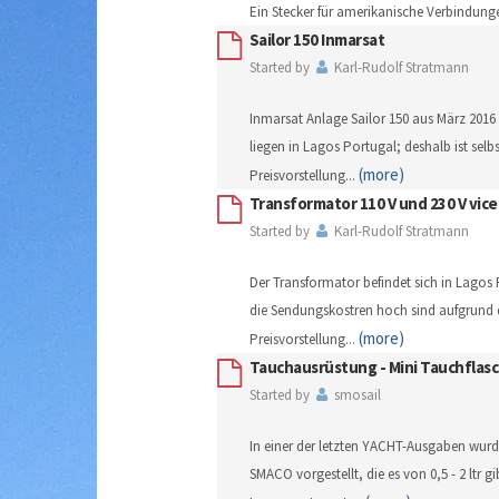
Ein Stecker für amerikanische Verbindung
Sailor 150 Inmarsat
Started by
Karl-Rudolf Stratmann
Inmarsat Anlage Sailor 150 aus März 2016
liegen in Lagos Portugal; deshalb ist sel
(more)
Preisvorstellung
...
Transformator 110 V und 230 V vice
Started by
Karl-Rudolf Stratmann
Der Transformator befindet sich in Lagos 
die Sendungskostren hoch sind aufgrund 
(more)
Preisvorstellung
...
Tauchausrüstung - Mini Tauchflasc
Started by
smosail
In einer der letzten YACHT-Ausgaben wurd
SMACO vorgestellt, die es von 0,5 - 2 ltr gi