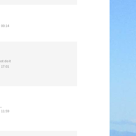
 00:14
st do it
 17:01
z_
 11:59