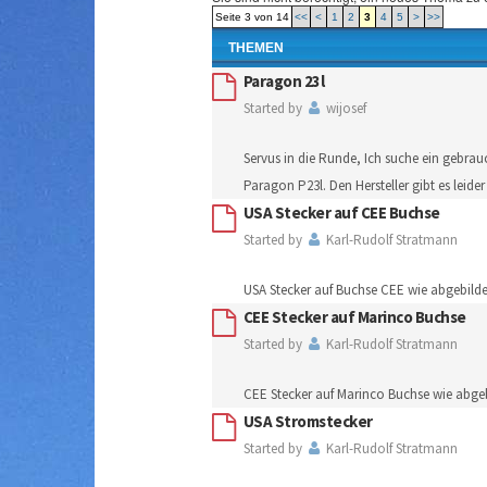
Seite 3 von 14
<<
<
1
2
3
4
5
>
>>
THEMEN
Paragon 23l
Started by
wijosef
Servus in die Runde, Ich suche ein gebra
Paragon P23l. Den Hersteller gibt es leide
USA Stecker auf CEE Buchse
Started by
Karl-Rudolf Stratmann
USA Stecker auf Buchse CEE wie abgebilde
CEE Stecker auf Marinco Buchse
Started by
Karl-Rudolf Stratmann
CEE Stecker auf Marinco Buchse wie abgeb
USA Stromstecker
Started by
Karl-Rudolf Stratmann