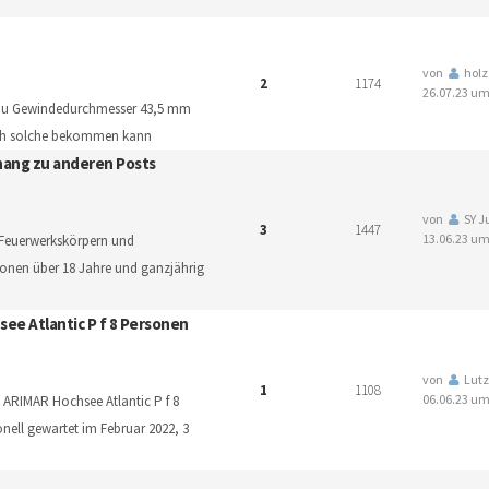
von
holz
2
1174
26.07.23 um
nbau Gewindedurchmesser 43,5 mm
ich solche bekommen kann
hang zu anderen Posts
von
SY Ju
3
1447
13.06.23 um
 Feuerwerkskörpern und
rsonen über 18 Jahre und ganzjährig
ee Atlantic P f 8 Personen
von
Lut
1
1108
06.06.23 um
 ARIMAR Hochsee Atlantic P f 8
onell gewartet im Februar 2022, 3