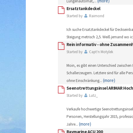
(more)
Lungenautomat,
...
Ersatztankdeckel
Started by
Raimond
Ich suche Ersatztankdeckel für Decksei
Steigung metrisch 2,5. Weiß jemand wo 
Rein informativ - ohne Zusammen
Started by
Capt‘n Motylek
Moin, es gibt einen Unterschied zwischen
Schallerzeugern. Letztere sind für alle Pe
(more)
ohne Einschränkung
...
Seenotrettungsinsel ARIMAR Hochs
Started by
Lutz_
Verkaufe hochwertige Seenotrettungsinsel
Personen, Herstellungsjahr 2015, professi
(more)
Jahre
...
Raymarine ACU 200