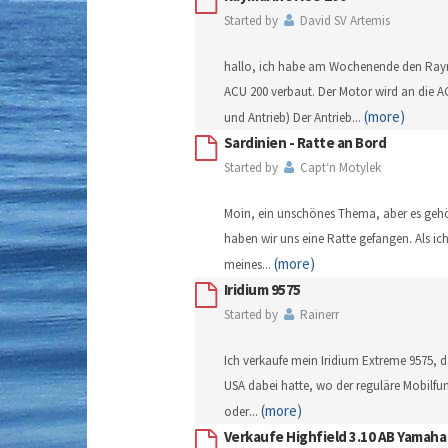
Started by
David SV Artemis
hallo, ich habe am Wochenende den Raym
ACU 200 verbaut. Der Motor wird an die 
(more)
und Antrieb) Der Antrieb
...
Sardinien - Ratte an Bord
Started by
Capt‘n Motylek
Moin, ein unschönes Thema, aber es gehör
haben wir uns eine Ratte gefangen. Als i
(more)
meines
...
Iridium 9575
Started by
Rainerr
Ich verkaufe mein Iridium Extreme 9575, d
USA dabei hatte, wo der reguläre Mobilfu
(more)
oder
...
Verkaufe Highfield 3.10 AB Yamaha