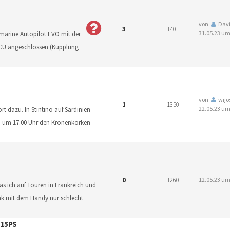
von
Davi
3
1401
31.05.23 um
arine Autopilot EVO mit der
ACU angeschlossen (Kupplung
von
wijo
1
1350
22.05.23 um
t dazu. In Stintino auf Sardinien
ch um 17.00 Uhr den Kronenkorken
0
1260
12.05.23 um
as ich auf Touren in Frankreich und
nk mit dem Handy nur schlecht
 15PS