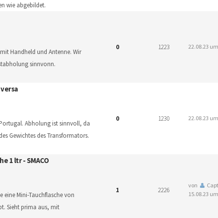
en wie abgebildet.
0
1223
22.08.23 um
 mit Handheld und Antenne. Wir
bstabholung sinnvonn.
 versa
0
1230
22.08.23 um
Portugal. Abholung ist sinnvoll, da
des Gewichtes des Transformators.
he 1 ltr - SMACO
von
Capt
1
2226
15.08.23 um
e eine Mini-Tauchflasche von
bt. Sieht prima aus, mit