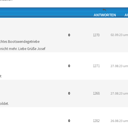
ANTWORTEN
A
0
1270
02.09.23 um
uchtes Bootswendegetriebe
r nicht mehr. Liebe Grüße Josef
0
1271
27.08.23 um
t
0
1268
27.08.23 um
ildet.
0
1282
26.08.23 um