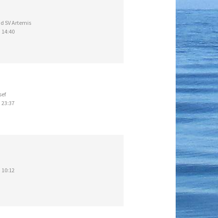
d SV Artemis
 14:40
sef
 23:37
 10:12