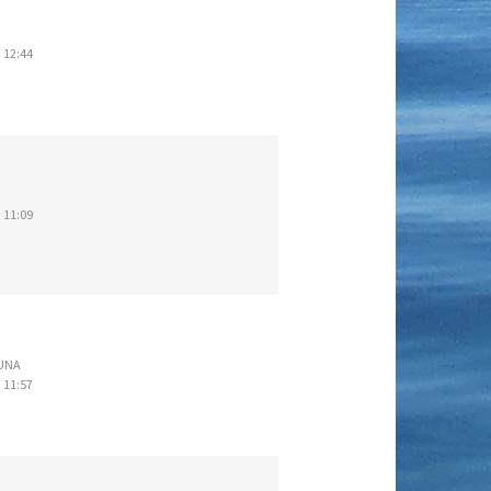
 12:44
 11:09
LUNA
 11:57