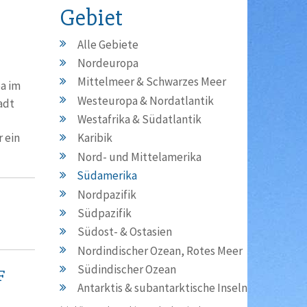
Gebiet
Alle Gebiete
Nordeuropa
Mittelmeer & Schwarzes Meer
a im
Westeuropa & Nordatlantik
adt
Westafrika & Südatlantik
 ein
Karibik
Nord- und Mittelamerika
Südamerika
Nordpazifik
Südpazifik
Südost- & Ostasien
Nordindischer Ozean, Rotes Meer
Südindischer Ozean
F
Antarktis & subantarktische Inseln