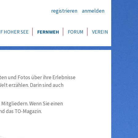
registrieren
anmelden
F HOHER SEE
FERNWEH
FORUM
VEREIN
ten und Fotos über ihre Erlebnisse
lt erzählen. Darin sind auch
n Mitgliedern. Wenn Sie einen
nd das TO-Magazin.