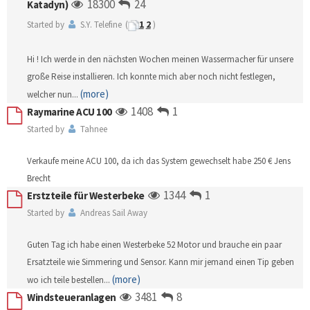
18300
24
Katadyn)
1
2
Started by
S.Y. Telefine
(
)
Hi ! Ich werde in den nächsten Wochen meinen Wassermacher für unsere
große Reise installieren. Ich konnte mich aber noch nicht festlegen,
(more)
welcher nun
...
1408
1
Raymarine ACU 100
Started by
Tahnee
Verkaufe meine ACU 100, da ich das System gewechselt habe 250 € Jens
Brecht
1344
1
Erstzteile für Westerbeke
Started by
Andreas Sail Away
Guten Tag ich habe einen Westerbeke 52 Motor und brauche ein paar
Ersatzteile wie Simmering und Sensor. Kann mir jemand einen Tip geben
(more)
wo ich teile bestellen
...
3481
8
Windsteueranlagen