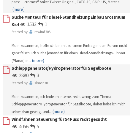
passt. cromox® Anker Twister Original, CATO-10, G6 PLUS, Material
...
(more)
Suche Monteur für Diesel-Standheizung Einbau Grossraum
1533
1
Kiel
Started by
rewind305
Moin zusammen, hoffe ich bin mit so einem Eintrag in dem Forum nicht
ganz falsch. Ich suche jemanden für einen Diesel-Standheizungs-Einbau
(more)
(Planar) in
...
Schleppgenerator/Hydrogenerator für Segelboote
2880
3
Started by
simonsn
Moin zusammen, ich finde im Internet recht wenig zum Thema
Schleppgenerator/Hydrogenerator für Segelboote, daher habe ich mich
(more)
selber dran gewagt und
...
Windfahnen Steuerung für 54 Fuss Yacht gesucht
4056
5