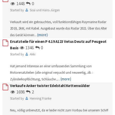
1448
0
Started by
Sissi und Hans-Jürgen
Verkauft wird ein gebrauchtes, voll funktionsfähiges Raymarine Radar
2D18, 2kW, mit Kabel. Ausgebaut wurde das Radar 2021. Über das Alter
(more)
des Gerät können
...
Ersatzteile für einen P 4.19 A123 Vetus Deutz auf Peugeot
1346
0
Basis
Started by
Akki
Hat jemand Interesse an einer umfassenden Sammlung von
Motorersatzteilen (alle original verpackt und neuwertig, zB. :
(more)
Zylinderkopfdichtung, Schläuche ,
...
Verkaufe Anker twister Edelstahl Kettenwälder
1698
2
Started by
Henning Franke
Neu, völlig unbenutzt, da er leider nicht zum Vorbau bei unserem Schiff