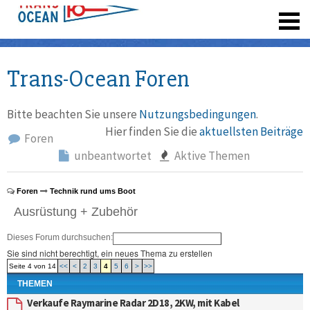
registrieren
Trans-Ocean Foren
Bitte beachten Sie unsere
Nutzungsbedingungen
.
Hier finden Sie die
aktuellsten Beiträge
Foren
unbeantwortet
Aktive Themen
Foren
Technik rund ums Boot
Ausrüstung + Zubehör
Dieses Forum durchsuchen:
Sie sind nicht berechtigt, ein neues Thema zu erstellen
Seite 4 von 14
<<
<
2
3
4
5
6
>
>>
THEMEN
Verkaufe Raymarine Radar 2D18, 2KW, mit Kabel