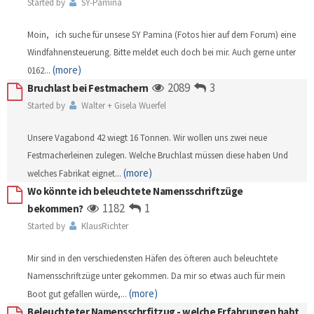
Started by
SY-Pamina
Moin, ich suche für unsese SY Pamina (Fotos hier auf dem Forum) eine
Windfahnensteuerung. Bitte meldet euch doch bei mir. Auch gerne unter
(more)
0162
...
2089
3
Bruchlast bei Festmachern
Started by
Walter + Gisela Wuerfel
Unsere Vagabond 42 wiegt 16 Tonnen. Wir wollen uns zwei neue
Festmacherleinen zulegen. Welche Bruchlast müssen diese haben Und
(more)
welches Fabrikat eignet
...
Wo könnte ich beleuchtete Namensschriftzüge
1182
1
bekommen?
Started by
KlausRichter
Mir sind in den verschiedensten Häfen des öfteren auch beleuchtete
Namensschriftzüge unter gekommen. Da mir so etwas auch für mein
(more)
Boot gut gefallen würde,
...
Beleuchteter Namensschrfitzug - welche Erfahrungen habt