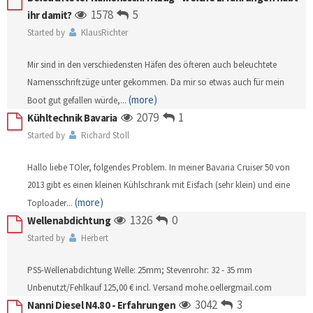
1578
5
ihr damit?
Started by
KlausRichter
Mir sind in den verschiedensten Häfen des öfteren auch beleuchtete
Namensschriftzüge unter gekommen. Da mir so etwas auch für mein
(more)
Boot gut gefallen würde,
...
2079
1
Kühltechnik Bavaria
Started by
Richard Stoll
Hallo liebe TOler, folgendes Problem. In meiner Bavaria Cruiser 50 von
2013 gibt es einen kleinen Kühlschrank mit Eisfach (sehr klein) und eine
(more)
Toploader
...
1326
0
Wellenabdichtung
Started by
Herbert
PSS-Wellenabdichtung Welle: 25mm; Stevenrohr: 32 - 35 mm
Unbenutzt/Fehlkauf 125,00 € incl. Versand mohe.oellergmail.com
3042
3
Nanni Diesel N4.80 - Erfahrungen