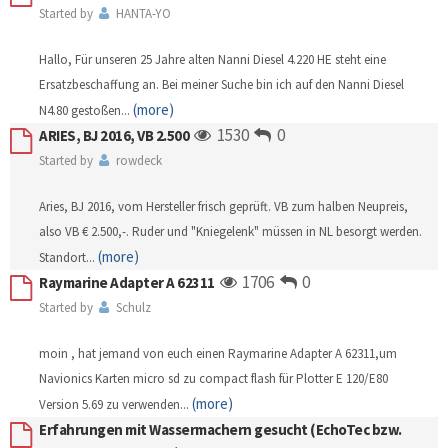
Started by
HANTA-YO
Hallo, Für unseren 25 Jahre alten Nanni Diesel 4.220 HE steht eine
Ersatzbeschaffung an. Bei meiner Suche bin ich auf den Nanni Diesel
(more)
N4.80 gestoßen
...
1530
0
ARIES, BJ 2016, VB 2.500
Started by
rowdeck
Aries, BJ 2016, vom Hersteller frisch geprüft. VB zum halben Neupreis,
also VB € 2.500,-. Ruder und "Kniegelenk" müssen in NL besorgt werden.
(more)
Standort
...
1706
0
Raymarine Adapter A 62311
Started by
Schulz
moin , hat jemand von euch einen Raymarine Adapter A 62311,um
Navionics Karten micro sd zu compact flash für Plotter E 120/E80
(more)
Version 5.69 zu verwenden
...
Erfahrungen mit Wassermachern gesucht (EchoTec bzw.