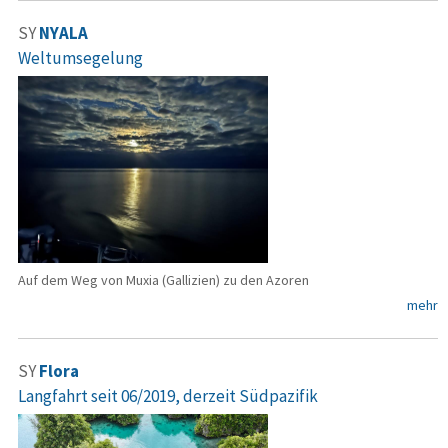
SY
NYALA
Weltumsegelung
Auf dem Weg von Muxia (Gallizien) zu den Azoren
mehr
SY
Flora
Langfahrt seit 06/2019, derzeit Südpazifik