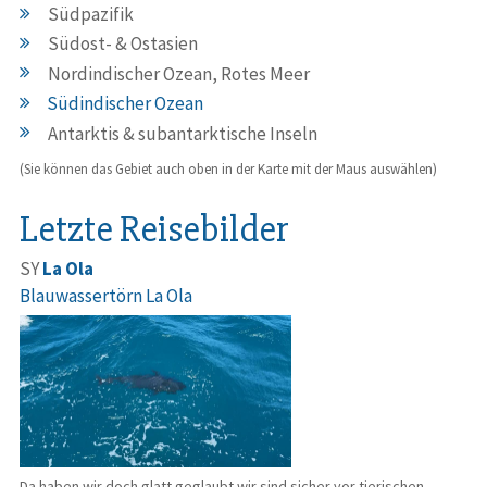
Südpazifik
Südost- & Ostasien
Nordindischer Ozean, Rotes Meer
Südindischer Ozean
Antarktis & subantarktische Inseln
(Sie können das Gebiet auch oben in der Karte mit der Maus auswählen)
Letzte Reisebilder
SY
La Ola
Blauwassertörn La Ola
Da haben wir doch glatt geglaubt wir sind sicher vor tierischen