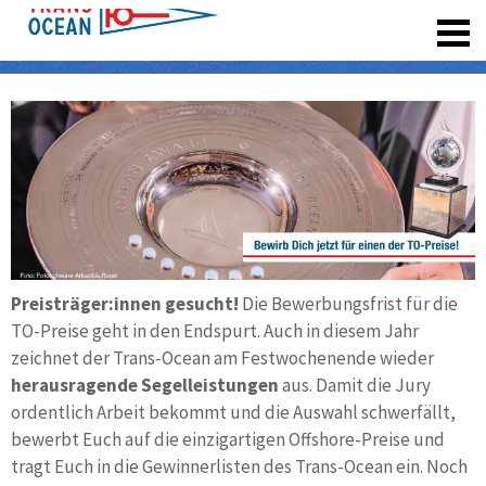
registrieren
Preisträger:innen gesucht!
Die Bewerbungsfrist für die
TO-Preise geht in den Endspurt. Auch in diesem Jahr
zeichnet der Trans-Ocean am Fest­wochen­ende wie­der
heraus­ragende Segel­lei­stun­gen
aus. Damit die Jury
ordent­lich Arbeit be­kommt und die Auswahl schwer­fällt,
bewerbt Euch auf die einzig­artigen Offshore-Preise und
tragt Euch in die Gewinner­listen des Trans-Ocean ein. Noch