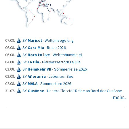
07.08.
SY
Marisol
-
Weltumsegelung
06.08.
SY
Cara Mia
-
Reise 2026
06.08.
SY
Born to live
-
Weltenbummelei
04.08.
SY
La Ola
-
Blauwassertörn La Ola
03.08.
SY
Heimkehr VII
-
Sommerreise 2026
03.08.
SY
Añoranza
-
Leben auf See
02.08.
SY
MALA
-
Sommertörn 2026
31.07.
SY
GusAnne
-
Unsere "letzte" Reise an Bord der GusAnne
mehr...