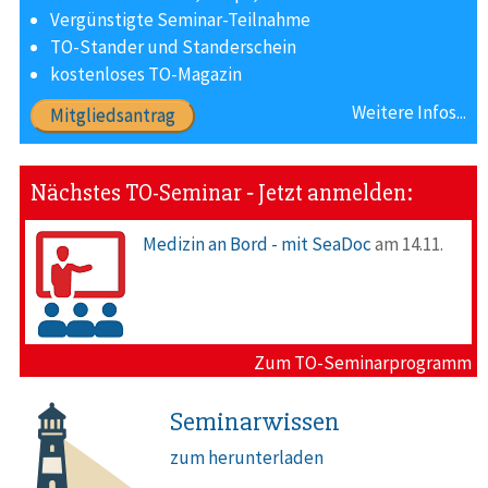
Vergünstigte Seminar-Teilnahme
TO-Stander und Standerschein
kostenloses TO-Magazin
Weitere Infos...
Mitgliedsantrag
Nächstes TO-Seminar ‐ Jetzt anmelden:
Medizin an Bord - mit SeaDoc
am 14.11.
Zum TO-Seminarprogramm
Seminarwissen
zum herunterladen