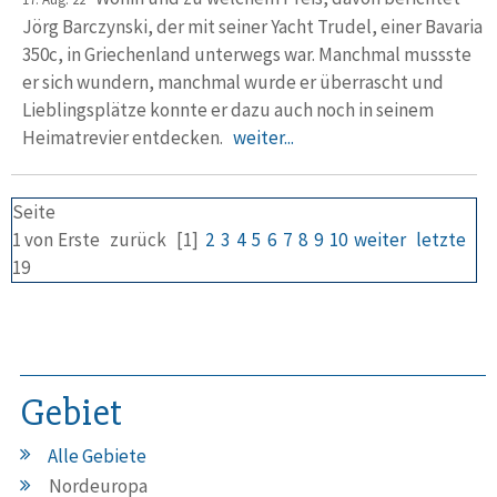
Jörg Barczynski, der mit seiner Yacht Trudel, einer Bavaria
350c, in Griechenland unter­wegs war. Manchmal mussste
er sich wundern, manchmal wurde er überrascht und
Lieblings­plätze konnte er dazu auch noch in seinem
Heimat­revier entdecken.
weiter...
Seite
1 von
Erste
zurück
[1]
2
3
4
5
6
7
8
9
10
weiter
letzte
19
Gebiet
Alle Gebiete
Nordeuropa