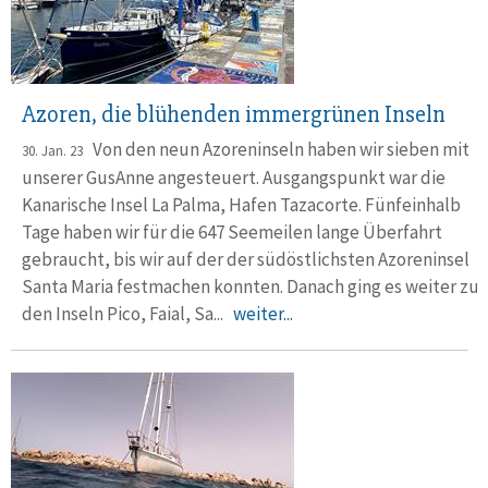
Azoren, die blühenden immergrünen Inseln
Von den neun Azoreninseln haben wir sieben mit
30. Jan. 23
unserer GusAnne angesteuert. Ausgangs­punkt war die
Kana­rische Insel La Palma, Ha­fen Tazacorte. Fünfeinhalb
Tage haben wir für die 647 See­mei­len lange Über­fahrt
gebraucht, bis wir auf der der südöst­lichsten Azoren­insel
Santa Maria fest­machen konnten. Danach ging es weiter zu
den Inseln Pico, Faial, Sa...
weiter...