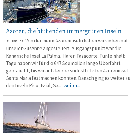
Azoren, die blühenden immergrünen Inseln
Von den neun Azoreninseln haben wir sieben mit
30. Jan. 23
unserer GusAnne angesteuert. Ausgangs­punkt war die
Kana­rische Insel La Palma, Ha­fen Tazacorte. Fünfeinhalb
Tage haben wir für die 647 See­mei­len lange Über­fahrt
gebraucht, bis wir auf der der südöst­lichsten Azoren­insel
Santa Maria fest­machen konnten. Danach ging es weiter zu
den Inseln Pico, Faial, Sa...
weiter...