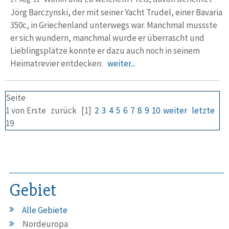
Jörg Barczynski, der mit seiner Yacht Trudel, einer Bavaria
350c, in Griechenland unter­wegs war. Manchmal mussste
er sich wundern, manchmal wurde er überrascht und
Lieblings­plätze konnte er dazu auch noch in seinem
Heimat­revier entdecken.
weiter...
Seite
1 von
Erste
zurück
[1]
2
3
4
5
6
7
8
9
10
weiter
letzte
19
Gebiet
Alle Gebiete
Nordeuropa