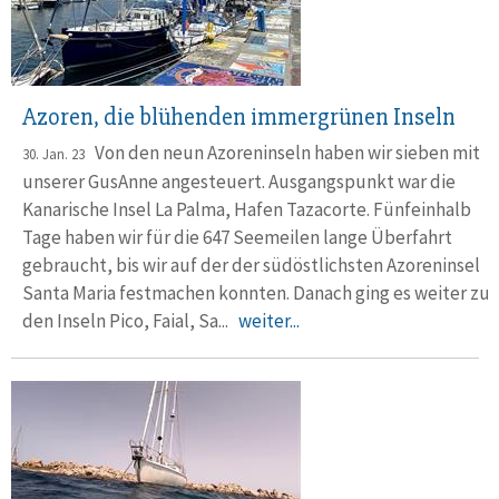
Azoren, die blühenden immergrünen Inseln
Von den neun Azoreninseln haben wir sieben mit
30. Jan. 23
unserer GusAnne angesteuert. Ausgangs­punkt war die
Kana­rische Insel La Palma, Ha­fen Tazacorte. Fünfeinhalb
Tage haben wir für die 647 See­mei­len lange Über­fahrt
gebraucht, bis wir auf der der südöst­lichsten Azoren­insel
Santa Maria fest­machen konnten. Danach ging es weiter zu
den Inseln Pico, Faial, Sa...
weiter...