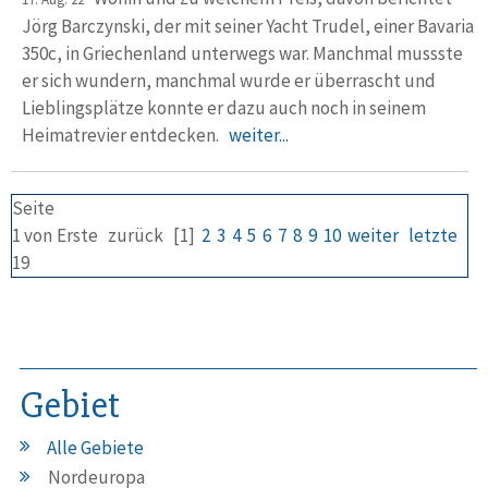
Jörg Barczynski, der mit seiner Yacht Trudel, einer Bavaria
350c, in Griechenland unter­wegs war. Manchmal mussste
er sich wundern, manchmal wurde er überrascht und
Lieblings­plätze konnte er dazu auch noch in seinem
Heimat­revier entdecken.
weiter...
Seite
1 von
Erste
zurück
[1]
2
3
4
5
6
7
8
9
10
weiter
letzte
19
Gebiet
Alle Gebiete
Nordeuropa