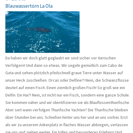
Blauwassertörn La Ola
Da haben wir doch glatt geglaubt wir sind sicher vor tierischen
Verfolgern! Und dann so etwas. Wir segeln gemütlich zum Cabo de
Gata und sehen plötzlich pfeilschnell graue Tiere unter Wasser auf
unser Heck zuschießen. Orcas oder Delfine?! Nein, die Schwanzflosse
deutet auf einen Fisch. Einen ziemlich großen Fisch! So groß wie ein
Delfin. Ein Hai?! Nein, ist nicht nur ein Fisch, sondern eine ganze Schule.
Sie kommen näher und wir identifizieren sie als Blauflossenthunfische.
Aber seit wann verfolgen Thunfische Yachten? Die Thunfische bleiben
über Stunden bei uns. Schießen hinter uns her und an uns vorbei. Erst
als wir zu unserem Ankerplatz in flaches Wasser abbiegen, verlassen
sie uns und ziehen weiter. Ein tolles und besonderes Erlebnis! Und