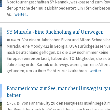
Nordtour angeschafften SY Nannok, was -passend zum Revie
der Sprtache der Inuit Eisbär bedeutet. Ein Törn der beso
Ar...
weiter...
SY Murada - Eine Rückholung auf Umwegen
Vor einem Jahr haben Elvira und Alfons Schoen ih
18. Mai. 21
Murada, eine Moody 422 in Georgia, USA zurückgelassen u
nach Deutschland geflogen. Da die USA noch immer keine
Europäer einreisen lässt, haben die TO-Mitglieder, die sie
Jahre lang in der Karibik unterwegs waren, nun eine Altern
gefunden, um zu ihrer Yacht zurückzukehren.
weiter...
Panamericana zur See, mancher Umweg ist ga
keiner
Von Panama City zu den Marquesas Inseln segelt m
6. Nov. 20
der Regel den direkten Weg und der ist auch noch ganzjähr