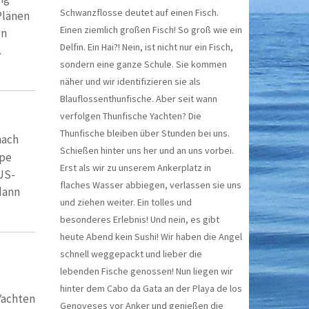
Schwanzflosse deutet auf einen Fisch.
Plänen
Einen ziemlich großen Fisch! So groß wie ein
on
Delfin. Ein Hai?! Nein, ist nicht nur ein Fisch,
.
sondern eine ganze Schule. Sie kommen
näher und wir identifizieren sie als
Blauflossenthunfische. Aber seit wann
verfolgen Thunfische Yachten? Die
Thunfische bleiben über Stunden bei uns.
nach
Schießen hinter uns her und an uns vorbei.
ape
Erst als wir zu unserem Ankerplatz in
US-
flaches Wasser abbiegen, verlassen sie uns
dann
und ziehen weiter. Ein tolles und
besonderes Erlebnis! Und nein, es gibt
heute Abend kein Sushi! Wir haben die Angel
schnell weggepackt und lieber die
lebenden Fische genossen! Nun liegen wir
hinter dem Cabo da Gata an der Playa de los
Yachten
Genoveses vor Anker und genießen die