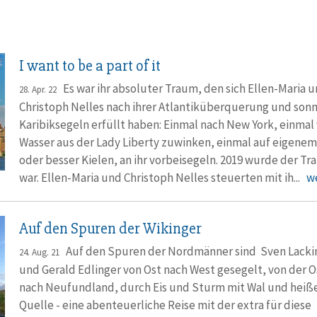
I want to be a part of it
Es war ihr absoluter Traum, den sich Ellen-Maria 
28. Apr. 22
Christoph Nelles nach ihrer Atlantik­über­querung und son
Karibik­segeln erfüllt haben: Einmal nach New York, einma
Wasser aus der Lady Liberty zuwinken, einmal auf eigenem 
oder besser Kielen, an ihr vorbei­segeln. 2019 wurde der T
war. Ellen-Maria und Christoph Nelles steuerten mit ih...
we
Auf den Spuren der Wikinger
Auf den Spuren der Nordmänner sind Sven Lacki
24. Aug. 21
und Gerald Edlinger von Ost nach West gesegelt, von der 
nach Neufundland, durch Eis und Sturm mit Wal und heiß
Quelle - eine abenteuerliche Reise mit der extra für diese