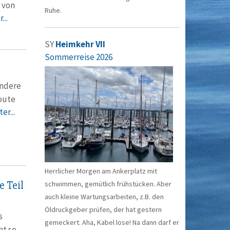
 von
Ruhe.
...
SY
Heimkehr VII
Sommerreise 2026
andere
route
er...
Herrlicher Morgen am Ankerplatz mit
 Teil
schwimmen, gemütlich frühstücken. Aber
auch kleine Wartungsarbeiten, z.B. den
Öldruckgeber prüfen, der hat gestern
s
gemeckert. Aha, Kabel lose! Na dann darf er
ht so