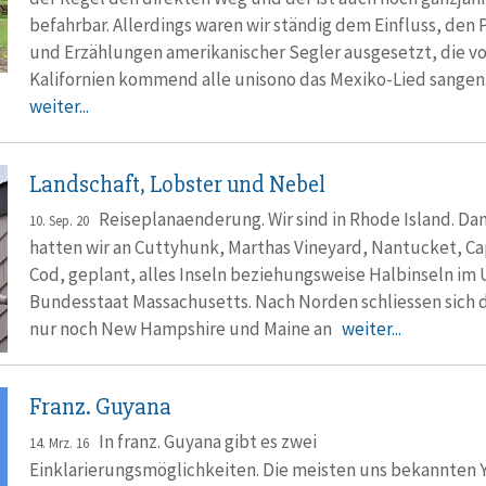
befahrbar. Allerdings waren wir ständig dem Einfluss, den 
und Erzählungen amerikanischer Segler ausgesetzt, die v
Kalifornien kommend alle unisono das Mexiko-Lied sangen
weiter...
Landschaft, Lobster und Nebel
Reiseplanaenderung. Wir sind in Rhode Island. Da
10. Sep. 20
hatten wir an Cuttyhunk, Marthas Vineyard, Nantucket, C
Cod, geplant, alles Inseln beziehungsweise Halbinseln im 
Bundesstaat Massachusetts. Nach Norden schliessen sich 
nur noch New Hampshire und Maine an
weiter...
Franz. Guyana
In franz. Guyana gibt es zwei
14. Mrz. 16
Einklarierungsmöglichkeiten. Die meisten uns bekannten 