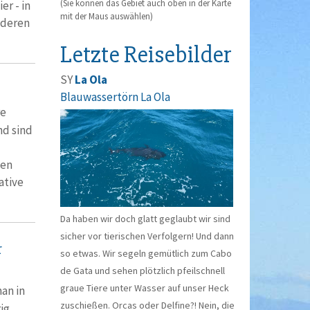
(Sie können das Gebiet auch oben in der Karte
r - in
mit der Maus auswählen)
nderen
Letzte Reisebilder
SY
La Ola
Blauwassertörn La Ola
re
nd sind
ben
ative
Da haben wir doch glatt geglaubt wir sind
sicher vor tierischen Verfolgern! Und dann
r
so etwas. Wir segeln gemütlich zum Cabo
de Gata und sehen plötzlich pfeilschnell
graue Tiere unter Wasser auf unser Heck
an in
zuschießen. Orcas oder Delfine?! Nein, die
ig