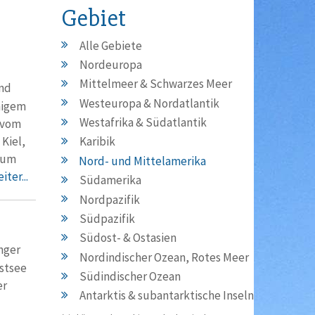
Gebiet
Alle Gebiete
Nordeuropa
Mittelmeer & Schwarzes Meer
und
Westeuropa & Nordatlantik
nigem
Westafrika & Südatlantik
l vom
Kiel,
Karibik
raum
Nord- und Mittelamerika
iter...
Südamerika
Nordpazifik
Südpazifik
Südost- & Ostasien
nger
Nordindischer Ozean, Rotes Meer
Ostsee
Südindischer Ozean
er
Antarktis & subantarktische Inseln