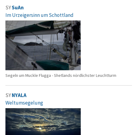
SY
SuAn
Im Urzeigersinn um Schottland
Segeln um Muckle Flugga - Shetlands nördlichster Leuchtturm
SY
NYALA
Weltumsegelung