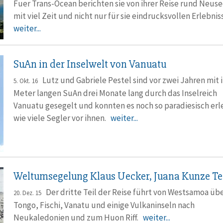
Fuer Trans-Ocean berichten sie von ihrer Reise rund Neus
mit viel Zeit und nicht nur für sie eindrucksvollen Erlebni
weiter...
SuAn in der Inselwelt von Vanuatu
Lutz und Gabriele Pestel sind vor zwei Jahren mit i
5. Okt. 16
Meter langen SuAn drei Monate lang durch das Inselreich
Vanuatu gesegelt und konnten es noch so paradiesisch erl
wie viele Segler vor ihnen.
weiter...
Weltumsegelung Klaus Uecker, Juana Kunze Tei
Der dritte Teil der Reise führt von Westsamoa üb
20. Dez. 15
Tongo, Fischi, Vanatu und einige Vulkaninseln nach
Neukaledonien und zum Huon Riff.
weiter...