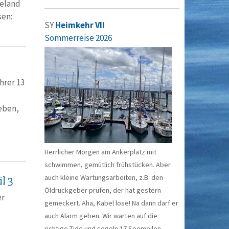
eeland
ssen:
SY
Heimkehr VII
Sommerreise 2026
hrer 13
eben,
Herrlicher Morgen am Ankerplatz mit
schwimmen, gemütlich frühstücken. Aber
auch kleine Wartungsarbeiten, z.B. den
l 3
Öldruckgeber prüfen, der hat gestern
er
gemeckert. Aha, Kabel lose! Na dann darf er
auch Alarm geben. Wir warten auf die
richtige Tide und segeln 17 Seemeilen