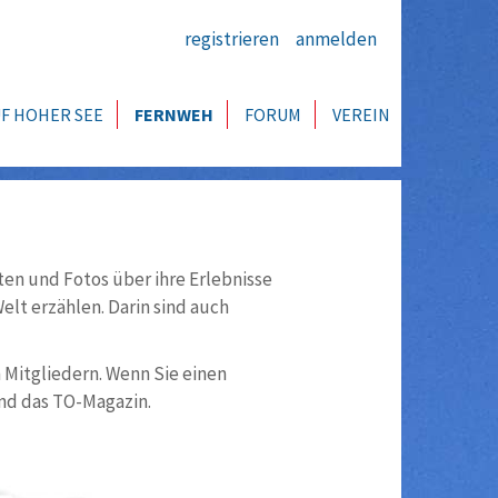
registrieren
anmelden
F HOHER SEE
FERNWEH
FORUM
VEREIN
ten und Fotos über ihre Erlebnisse
lt erzählen. Darin sind auch
n Mitgliedern. Wenn Sie einen
nd das TO-Magazin.