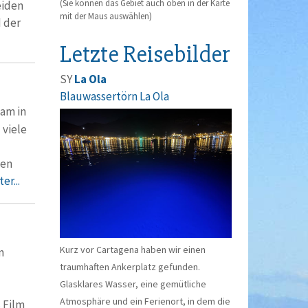
(Sie können das Gebiet auch oben in der Karte
eiden
mit der Maus auswählen)
d der
Letzte Reisebilder
SY
La Ola
Blauwassertörn La Ola
am in
 viele
ten
er...
Kurz vor Cartagena haben wir einen
n
traumhaften Ankerplatz gefunden.
Glasklares Wasser, eine gemütliche
Atmosphäre und ein Ferienort, in dem die
 Film