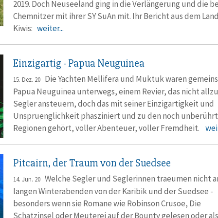
2019. Doch Neuseeland ging in die Verlängerung und die b
Chemnitzer mit ihrer SY SuAn mit. Ihr Bericht aus dem Lan
Kiwis:
weiter...
Einzigartig - Papua Neuguinea
Die Yachten Mellifera und Muktuk waren gemeins
15. Dez. 20
Papua Neuguinea unterwegs, einem Revier, das nicht allzu
Segler ansteuern, doch das mit seiner Einzigartigkeit und
Unspruenglichkeit phasziniert und zu den noch unberühr
Regionen gehört, voller Abenteuer, voller Fremdheit.
weit
Pitcairn, der Traum von der Suedsee
Welche Segler und Seglerinnen traeumen nicht a
14. Jun. 20
langen Winterabenden von der Karibik und der Suedsee -
besonders wenn sie Romane wie Robinson Crusoe, Die
Schatzinsel oder Meuterei auf der Bounty gelesen oder als