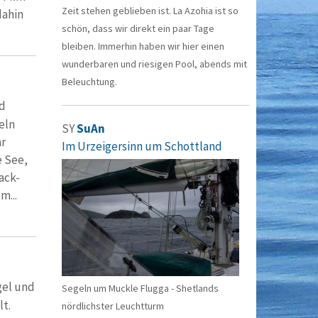
Zeit stehen geblieben ist. La Azohia ist so
 dahin
schön, dass wir direkt ein paar Tage
bleiben. Immerhin haben wir hier einen
wunderbaren und riesigen Pool, abends mit
Beleuchtung.
d
eln
SY
SuAn
ar
Im Urzeigersinn um Schottland
e See,
ack-
m...
gel und
Segeln um Muckle Flugga - Shetlands
t.
nördlichster Leuchtturm