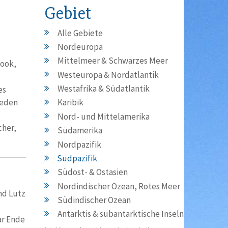
Gebiet
Alle Gebiete
Nordeuropa
Mittelmeer & Schwarzes Meer
Cook,
Westeuropa & Nordatlantik
Westafrika & Südatlantik
es
ieden
Karibik
Nord- und Mittelamerika
cher,
Südamerika
Nordpazifik
Südpazifik
Südost- & Ostasien
Nordindischer Ozean, Rotes Meer
nd Lutz
Südindischer Ozean
Antarktis & subantarktische Inseln
ar Ende