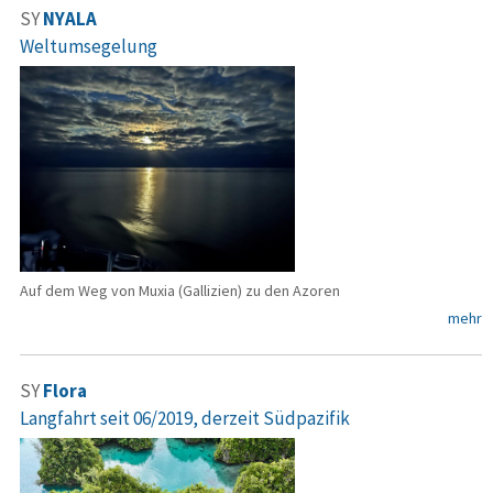
SY
NYALA
Weltumsegelung
Auf dem Weg von Muxia (Gallizien) zu den Azoren
mehr
SY
Flora
Langfahrt seit 06/2019, derzeit Südpazifik