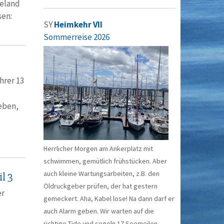
eeland
ssen:
SY
Heimkehr VII
Sommerreise 2026
hrer 13
eben,
Herrlicher Morgen am Ankerplatz mit
schwimmen, gemütlich frühstücken. Aber
auch kleine Wartungsarbeiten, z.B. den
l 3
Öldruckgeber prüfen, der hat gestern
er
gemeckert. Aha, Kabel lose! Na dann darf er
auch Alarm geben. Wir warten auf die
richtige Tide und segeln 17 Seemeilen