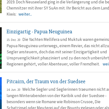
2019. Doch Neuseeland ging in die Verlängerung und die b
Chemnitzer mit ihrer SY SuAn mit. Ihr Bericht aus dem Lan
Kiwis:
weiter...
Einzigartig - Papua Neuguinea
Die Yachten Mellifera und Muktuk waren gemeins
15. Dez. 20
Papua Neuguinea unterwegs, einem Revier, das nicht allzu
Segler ansteuern, doch das mit seiner Einzigartigkeit und
Unspruenglichkeit phasziniert und zu den noch unberühr
Regionen gehört, voller Abenteuer, voller Fremdheit.
weit
Pitcairn, der Traum von der Suedsee
Welche Segler und Seglerinnen traeumen nicht a
14. Jun. 20
langen Winterabenden von der Karibik und der Suedsee -
besonders wenn sie Romane wie Robinson Crusoe, Die
Schatzinsel oder Meuterei auf der Bounty gelesen oder als