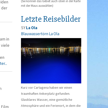
(Sie können das Gebiet auch oben in der Karte
eiden
mit der Maus auswählen)
d der
Letzte Reisebilder
SY
La Ola
Blauwassertörn La Ola
am in
 viele
ten
er...
Kurz vor Cartagena haben wir einen
n
traumhaften Ankerplatz gefunden.
Glasklares Wasser, eine gemütliche
Atmosphäre und ein Ferienort, in dem die
 Film