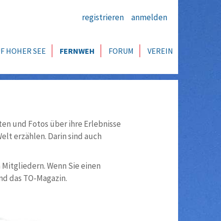
registrieren
anmelden
F HOHER SEE
FERNWEH
FORUM
VEREIN
ten und Fotos über ihre Erlebnisse
lt erzählen. Darin sind auch
n Mitgliedern. Wenn Sie einen
nd das TO-Magazin.