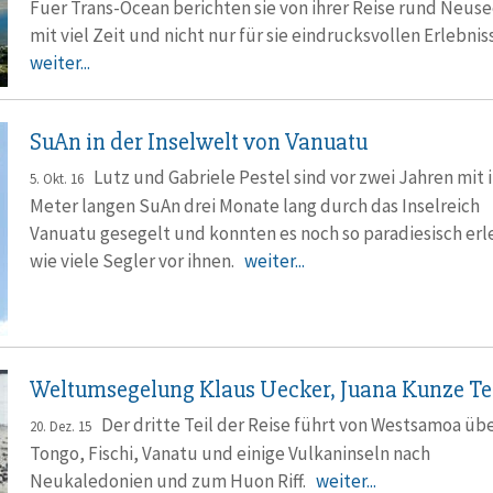
Fuer Trans-Ocean berichten sie von ihrer Reise rund Neus
mit viel Zeit und nicht nur für sie eindrucksvollen Erlebni
weiter...
SuAn in der Inselwelt von Vanuatu
Lutz und Gabriele Pestel sind vor zwei Jahren mit i
5. Okt. 16
Meter langen SuAn drei Monate lang durch das Inselreich
Vanuatu gesegelt und konnten es noch so paradiesisch erl
wie viele Segler vor ihnen.
weiter...
Weltumsegelung Klaus Uecker, Juana Kunze Tei
Der dritte Teil der Reise führt von Westsamoa üb
20. Dez. 15
Tongo, Fischi, Vanatu und einige Vulkaninseln nach
Neukaledonien und zum Huon Riff.
weiter...