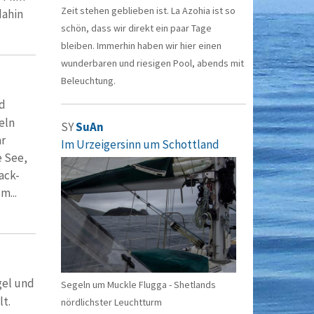
Zeit stehen geblieben ist. La Azohia ist so
 dahin
schön, dass wir direkt ein paar Tage
bleiben. Immerhin haben wir hier einen
wunderbaren und riesigen Pool, abends mit
Beleuchtung.
d
eln
SY
SuAn
ar
Im Urzeigersinn um Schottland
e See,
ack-
m...
gel und
Segeln um Muckle Flugga - Shetlands
t.
nördlichster Leuchtturm