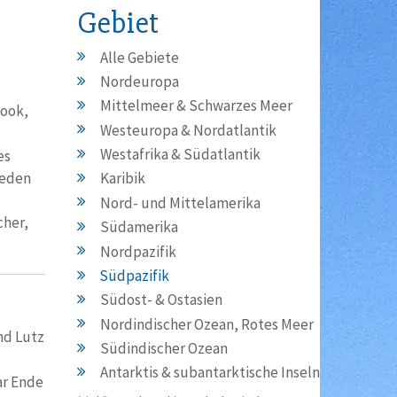
Gebiet
Alle Gebiete
Nordeuropa
Mittelmeer & Schwarzes Meer
Cook,
Westeuropa & Nordatlantik
Westafrika & Südatlantik
es
ieden
Karibik
Nord- und Mittelamerika
cher,
Südamerika
Nordpazifik
Südpazifik
Südost- & Ostasien
Nordindischer Ozean, Rotes Meer
nd Lutz
Südindischer Ozean
Antarktis & subantarktische Inseln
ar Ende