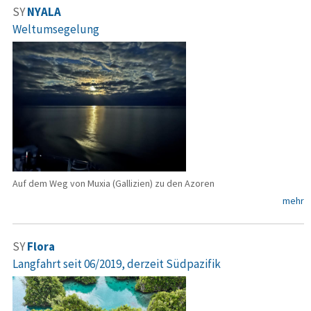
SY
NYALA
Weltumsegelung
Auf dem Weg von Muxia (Gallizien) zu den Azoren
mehr
SY
Flora
Langfahrt seit 06/2019, derzeit Südpazifik