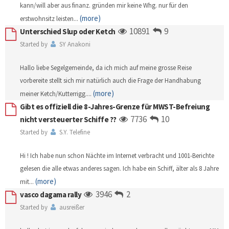
kann/will aber aus finanz. gründen mir keine Whg. nur für den
(more)
erstwohnsitz leisten
...
10891
9
Unterschied Slup oder Ketch
Started by
SY Anakoni
Hallo liebe Segelgemeinde, da ich mich auf meine grosse Reise
vorbereite stellt sich mir natürlich auch die Frage der Handhabung
(more)
meiner Ketch/Kutterrigg.
...
Gibt es offiziell die 8-Jahres-Grenze für MWST-Befreiung
7736
10
nicht versteuerter Schiffe ??
Started by
S.Y. Telefine
Hi ! Ich habe nun schon Nächte im Internet verbracht und 1001-Berichte
gelesen die alle etwas anderes sagen. Ich habe ein Schiff, älter als 8 Jahre
(more)
mit
...
3946
2
vasco dagama rally
Started by
ausreißer