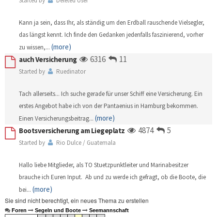
Started by
Deleted User
Kann ja sein, dass Ihr, als ständig um den Erdball rauschende Vielsegler,
das längst kennt. Ich finde den Gedanken jedenfalls faszinierend, vorher
(more)
zu wissen,
...
6316
11
auch Versicherung
Started by
Ruedinator
Tach allerseits... Ich suche gerade für unser Schiff eine Versicherung. Ein
erstes Angebot habe ich von der Pantaenius in Hamburg bekommen.
(more)
Einen Versicherungsbeitrag
...
4874
5
Bootsversicherung am Liegeplatz
Started by
Rio Dulce / Guatemala
Hallo liebe Mitglieder, als TO Stuetzpunktleiter und Marinabesitzer
brauche ich Euren Input. Ab und zu werde ich gefragt, ob die Boote, die
(more)
bei
...
Sie sind nicht berechtigt, ein neues Thema zu erstellen
Foren
Segeln und Boote
Seemannschaft