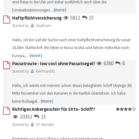
eine Reise in die USA und dabei ausführlich auch über die
(more)
Einreisebestimmungen
...
5812
15
Haftpflichtversicherung
Started by
Aneblanc
Hallo, ich bin auf der Suche nach einer Haftpflichtversicherung für unser
10,50m Stahlschiff. Wir leben in Nova Scotia und fahren mitte Mai nach
(more)
Europa,
...
6380
8
Passatroute - low cost ohne Passatsegel?
Started by
Bernhard01
Hallo, ich werde mit meinem schon etwas betagterem Schiff (Arpege 30)
Mitte November von den Kanaren in die Karibik übersetzen. Ich habe
(more)
keine Rollsegel
...
Richtiges Ankergeschirr für 20 to- Schiff?
10351
15
Started by
SY Stenella
Bestimmt war dieses Thema schon mal irgendwann im