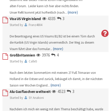
alten Forum. Leider kann ich hier aber nichts finden.
(more)
Unser Refit kommt jetzt hoffentlich (nach
...
4335
3
Visa US Virgin Island
Started by
Franz4804
Die Beantragung eines US Visums B1/B2 ist bei einem Törn durch
die Karibik (US Virgin Islands) unvermeidlich. Der Weg zu diesem
(more)
Visum führt über das Formular
...
3976
4
Großbritannien
Started by
Calle5
Nach dem letzten Sommertörn mit meinem 27 Fuß Trimaran von
Holland in die Ostsee und zurück, liebäugel ich damit, in der nächsten
(more)
Saison vier Wochen England
...
4523
3
Alu Gasflaschen weltweit
Started by
SY Anakoni
Nachdem ich mich ein wenig mit dem Thema beschäftigt habe, wurde