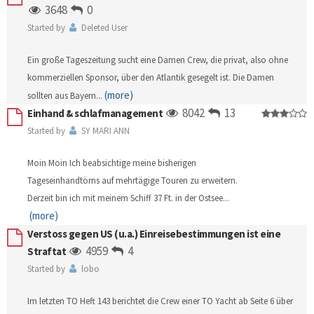
3648
0
Started by
Deleted User
Ein große Tageszeitung sucht eine Damen Crew, die privat, also ohne
kommerziellen Sponsor, über den Atlantik gesegelt ist. Die Damen
(more)
sollten aus Bayern
...
8042
13
Einhand & schlafmanagement
Started by
SY MARI ANN
Moin Moin Ich beabsichtige meine bisherigen
Tageseinhandtörns auf mehrtägige Touren zu erweitern.
Derzeit bin ich mit meinem Schiff 37 Ft. in der Ostsee
...
(more)
Verstoss gegen US (u.a.) Einreisebestimmungen ist eine
4959
4
Straftat
Started by
lobo
Im letzten TO Heft 143 berichtet die Crew einer TO Yacht ab Seite 6 über