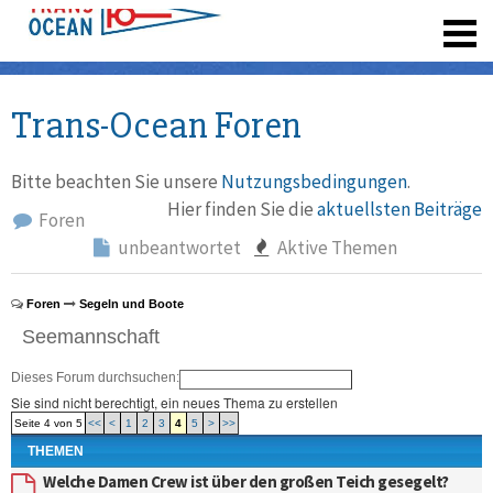
registrieren
Trans-Ocean Foren
Bitte beachten Sie unsere
Nutzungsbedingungen
.
Hier finden Sie die
aktuellsten Beiträge
Foren
unbeantwortet
Aktive Themen
Foren
Segeln und Boote
Seemannschaft
Dieses Forum durchsuchen:
Sie sind nicht berechtigt, ein neues Thema zu erstellen
Seite 4 von 5
<<
<
1
2
3
4
5
>
>>
THEMEN
Welche Damen Crew ist über den großen Teich gesegelt?