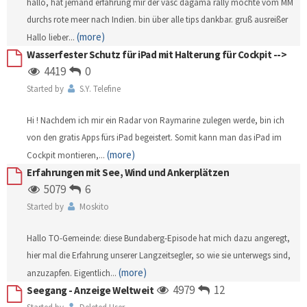
hallo, hat jemand erfahrung mir der vasc dagama rally möchte vom MM
durchs rote meer nach Indien. bin über alle tips dankbar. gruß ausreißer
(more)
Hallo lieber
...
Wasserfester Schutz für iPad mit Halterung für Cockpit -->
4419
0
Started by
S.Y. Telefine
Hi ! Nachdem ich mir ein Radar von Raymarine zulegen werde, bin ich
von den gratis Apps fürs iPad begeistert. Somit kann man das iPad im
(more)
Cockpit montieren,
...
Erfahrungen mit See, Wind und Ankerplätzen
5079
6
Started by
Moskito
Hallo TO-Gemeinde: diese Bundaberg-Episode hat mich dazu angeregt,
hier mal die Erfahrung unserer Langzeitsegler, so wie sie unterwegs sind,
(more)
anzuzapfen. Eigentlich
...
4979
12
Seegang - Anzeige Weltweit